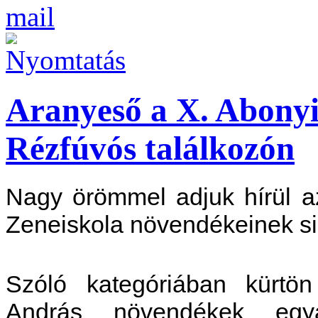
Aranyeső a X. Abonyi
Rézfúvós találkozón
Nagy örömmel adjuk hírül a
Zeneiskola növendékeinek si
Szóló kategóriában kürtön
András növendékek egya