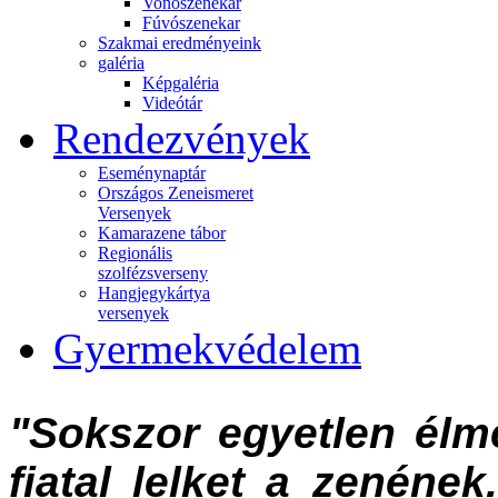
Vonószenekar
Fúvószenekar
Szakmai eredményeink
galéria
Képgaléria
Videótár
Rendezvények
Eseménynaptár
Országos Zeneismeret
Versenyek
Kamarazene tábor
Regionális
szolfézsverseny
Hangjegykártya
versenyek
Gyermekvédelem
"Sokszor egyetlen élmé
fiatal lelket a zenéne