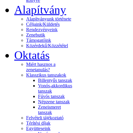
könyve
Alapítvány
Alapítványunk története
Céljaink/Küldetés
Rendezvényeink
Zenebutik
Támogatóink
Közérdekű/Közzététel
Oktatás
Miért hasznos a
zenetanulás?
Klasszikus tanszakok
Billentyűs tanszak
Vonós-akkordikus
tanszak
Fúvós tanszak
Népzene tanszak
Zeneismeret
tanszak
Felvételi tájékoztató
Térítési díjak
Együtteseink