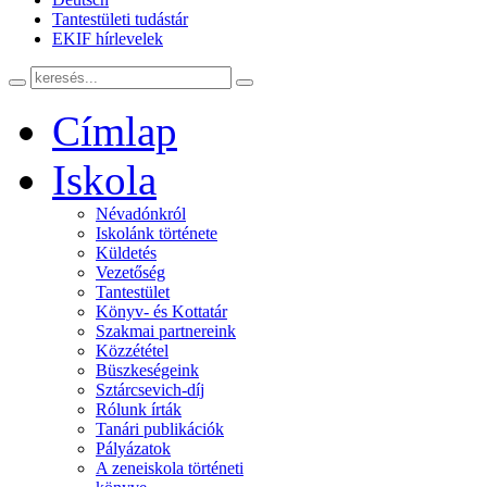
Tantestületi tudástár
EKIF hírlevelek
Címlap
Iskola
Névadónkról
Iskolánk története
Küldetés
Vezetőség
Tantestület
Könyv- és Kottatár
Szakmai partnereink
Közzététel
Büszkeségeink
Sztárcsevich-díj
Rólunk írták
Tanári publikációk
Pályázatok
A zeneiskola történeti