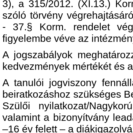
3), a 315/2012. (XI.13.) Ko
szóló törvény végrehajtásáró
- 37.§ Korm. rendelet végr
figyelembe véve az intézmény
A jogszabályok meghatározz
kedvezmények mértékét és a b
A tanulói jogviszony fennáll
beiratkozáshoz szükséges Beir
Szülői nyilatkozat/Nagykorú
valamint a bizonyítvány lead
–16 év felett – a diákigazolv