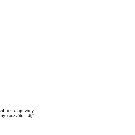
sal az alapítvány
y részvételi díj”