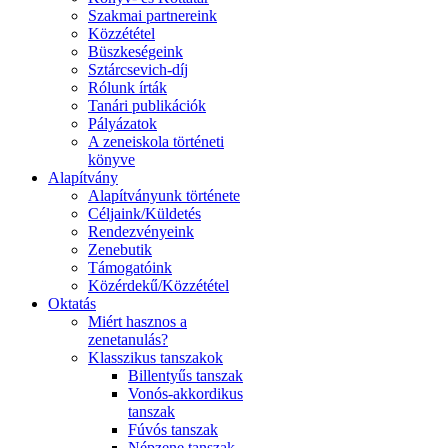
Szakmai partnereink
Közzététel
Büszkeségeink
Sztárcsevich-díj
Rólunk írták
Tanári publikációk
Pályázatok
A zeneiskola történeti
könyve
Alapítvány
Alapítványunk története
Céljaink/Küldetés
Rendezvényeink
Zenebutik
Támogatóink
Közérdekű/Közzététel
Oktatás
Miért hasznos a
zenetanulás?
Klasszikus tanszakok
Billentyűs tanszak
Vonós-akkordikus
tanszak
Fúvós tanszak
Népzene tanszak