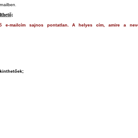
-mailben.
lthető;
lő e-mailcím sajnos pontatlan. A helyes cím, amire a nev
ekinthetőek;