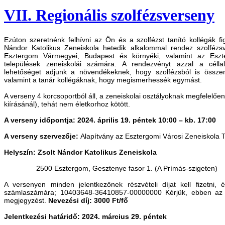
VII. Regionális szolfézsverseny
Ezúton szeretnénk felhívni az Ön és a szolfézst tanító kollégák fi
Nándor Katolikus Zeneiskola hetedik alkalommal rendez szolféz
Esztergom Vármegyei, Budapest és környéki, valamint az Eszt
települések zeneiskolái számára. A rendezvényt azzal a célla
lehetőséget adjunk a növendékeknek, hogy szolfézsból is össze
valamint a tanár kollégáknak, hogy megismerhessék egymást.
A verseny 4 korcsoportból áll, a zeneiskolai osztályoknak megfelelőe
kiírásánál), tehát nem életkorhoz kötött.
A verseny időpontja: 2024. április 19. péntek 10:00 ­– kb. 17:00
A verseny szervezője:
Alapítvány az Esztergomi Városi Zeneiskola
Helyszín: Zsolt Nándor Katolikus Zeneiskola
2500 Esztergom, Gesztenye fasor 1. (A Prímás-szigeten)
A versenyen minden jelentkezőnek részvételi díjat kell fizetni
számlaszámára; 10403648-36410857-00000000 Kérjük, ebben az eset
megjegyzést.
Nevezési díj: 3000 Ft/fő
Jelentkezési határidő: 2024. március 29. péntek