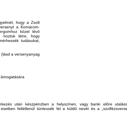
gyelmét, hogy a Zsolt
sversenyt a Komárom-
ergomhoz közel lévő
l hoztuk létre, hogy
mérhessék tudásukat,
n (lásd a versenyanyag
 Támogatására
, érkezés után készpénzben a helyszínen, vagy banki előre utalás
ben feltétlenül tüntessék fel a küldő nevét és a „szolfézsversen