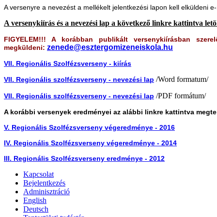
A versenyre a nevezést a mellékelt jelentkezési lapon kell elküldeni e
A versenykiírás és a nevezési lap a következő linkre kattintva letö
FIGYELEM!!! A korábban publikált versenykiírásban szere
zenede@esztergomizeneiskola.hu
megküldeni:
VII. Regionális Szolfézsverseny - kiírás
/Word formatum/
VII. Regionális szolfézsverseny - nevezési lap
/PDF formátum/
VII. Regionális szolfézsverseny - nevezési lap
A korábbi versenyek eredményei az alábbi linkre kattintva megt
V. Regionális Szolfézsverseny végeredménye - 2016
IV. Regionális Szolfézsverseny végeredménye - 2014
III. Regionális Szolfézsverseny eredménye - 2012
Kapcsolat
Bejelentkezés
Adminisztráció
English
Deutsch