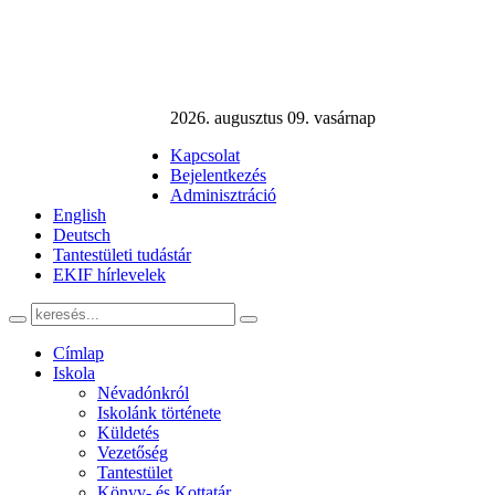
2026. augusztus 09. vasárnap
Kapcsolat
Bejelentkezés
Adminisztráció
English
Deutsch
Tantestületi tudástár
EKIF hírlevelek
Címlap
Iskola
Névadónkról
Iskolánk története
Küldetés
Vezetőség
Tantestület
Könyv- és Kottatár