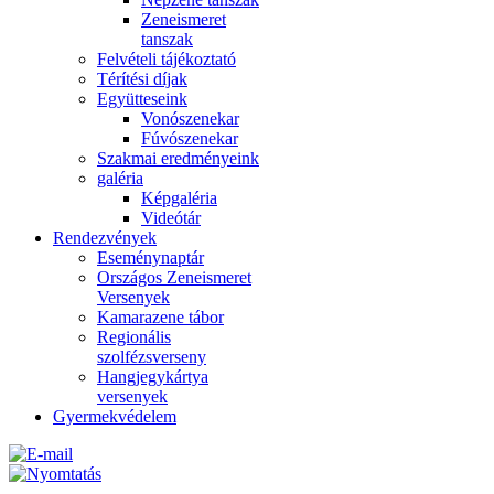
Zeneismeret
tanszak
Felvételi tájékoztató
Térítési díjak
Együtteseink
Vonószenekar
Fúvószenekar
Szakmai eredményeink
galéria
Képgaléria
Videótár
Rendezvények
Eseménynaptár
Országos Zeneismeret
Versenyek
Kamarazene tábor
Regionális
szolfézsverseny
Hangjegykártya
versenyek
Gyermekvédelem