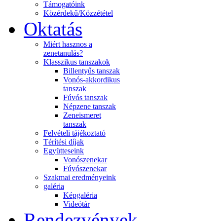
Támogatóink
Közérdekű/Közzététel
Oktatás
Miért hasznos a
zenetanulás?
Klasszikus tanszakok
Billentyűs tanszak
Vonós-akkordikus
tanszak
Fúvós tanszak
Népzene tanszak
Zeneismeret
tanszak
Felvételi tájékoztató
Térítési díjak
Együtteseink
Vonószenekar
Fúvószenekar
Szakmai eredményeink
galéria
Képgaléria
Videótár
Rendezvények