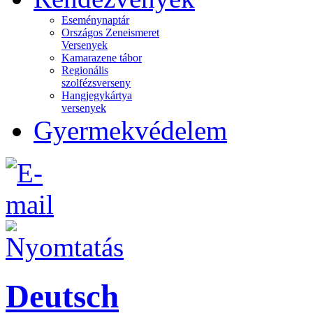
Eseménynaptár
Országos Zeneismeret
Versenyek
Kamarazene tábor
Regionális
szolfézsverseny
Hangjegykártya
versenyek
Gyermekvédelem
Deutsch