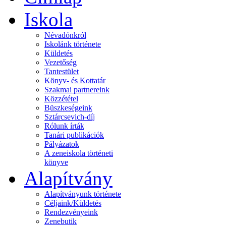
Iskola
Névadónkról
Iskolánk története
Küldetés
Vezetőség
Tantestület
Könyv- és Kottatár
Szakmai partnereink
Közzététel
Büszkeségeink
Sztárcsevich-díj
Rólunk írták
Tanári publikációk
Pályázatok
A zeneiskola történeti
könyve
Alapítvány
Alapítványunk története
Céljaink/Küldetés
Rendezvényeink
Zenebutik