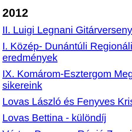
2012
II. Luigi Legnani Gitárverse
I. Közép- Dunántúli Regionál
eredmények
IX. Komárom-Esztergom Megyei
sikereink
Lovas László és Fenyves Kriszt
Lovas Bettina - különdíj