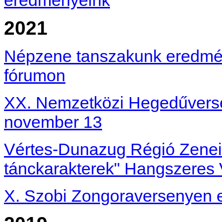
2021
Népzene tanszakunk eredmé
fórumon
XX. Nemzetközi Hegedűverse
november 13
Vértes-Dunazug Régió Zeneis
tánckarakterek" Hangszeres 
X. Szobi Zongoraversenyen el