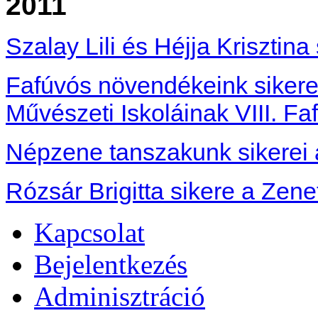
2011
Szalay Lili és Héjja Krisztina 
Fafúvós növendékeink sike
Művészeti Iskoláinak VIII. Fa
Népzene tanszakunk sikerei 
Rózsár Brigitta sikere a Ze
Kapcsolat
Bejelentkezés
Adminisztráció