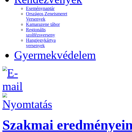
Eseménynaptár
Országos Zeneismeret
Versenyek
Kamarazene tábor
Regionális
szolfézsverseny
Hangjegykártya
versenyek
Gyermekvédelem
Szakmai eredményei