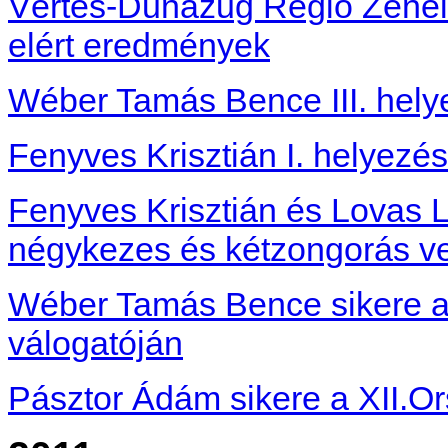
Vértes-Dunazug Régió Zeneisk
elért eredmények
Wéber Tamás Bence III. hel
Fenyves Krisztián I. helyezé
Fenyves Krisztián és Lovas L
négykezes és kétzongorás ver
Wéber Tamás Bence sikere a 
válogatóján
Pásztor Ádám sikere a XII.O