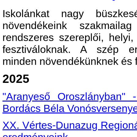
Iskolánkat nagy büszkes
növendékeink szakmailag 
rendszeres szereplői, hely
fesztiváloknak. A szép e
minden növendékünknek és fe
2025
"Aranyeső Oroszlányban" -
Bordács Béla Vonósverseny
XX. Vértes-Dunazug Regioná
eredményeink