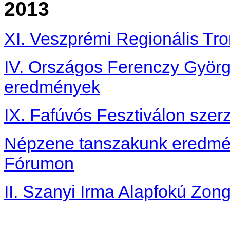
2013
XI. Veszprémi Regionális Tr
IV. Országos Ferenczy Györg
eredmények
IX. Fafúvós Fesztiválon szer
Népzene tanszakunk eredmén
Fórumon
II. Szanyi Irma Alapfokú Zo