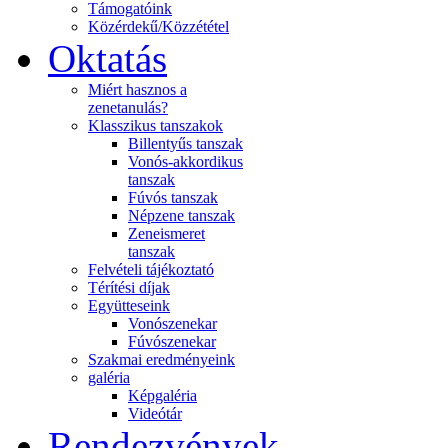
Támogatóink
Közérdekű/Közzététel
Oktatás
Miért hasznos a
zenetanulás?
Klasszikus tanszakok
Billentyűs tanszak
Vonós-akkordikus
tanszak
Fúvós tanszak
Népzene tanszak
Zeneismeret
tanszak
Felvételi tájékoztató
Térítési díjak
Együtteseink
Vonószenekar
Fúvószenekar
Szakmai eredményeink
galéria
Képgaléria
Videótár
Rendezvények