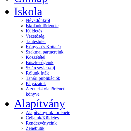
Iskola
Névadónkról
Iskolánk története
Küldetés
Vezetőség
Tantestület
Könyv- és Kottatár
Szakmai partnereink
Közzététel
Büszkeségeink
Sztárcsevich-díj
Rólunk írták
Tanári publikációk
Pályázatok
A zeneiskola történeti
könyve
Alapítvány
Alapítványunk története
Céljaink/Küldetés
Rendezvényeink
Zenebutik