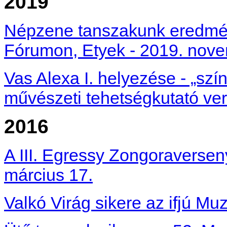
2019
Népzene tanszakunk eredmén
Fórumon, Etyek - 2019. nove
Vas Alexa I. helyezése - „sz
művészeti tehetségkutató ve
2016
A III. Egressy Zongoraversen
március 17.
Valkó Virág sikere az ifjú Mu