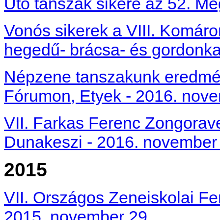
Ütő tanszak sikere az 52. M
Vonós sikerek a
VIII. Komár
hegedű- brácsa- és gordonk
Népzene tanszakunk eredmén
Fórumon, Etyek - 2016. nove
VII. Farkas Ferenc Zongorav
Dunakeszi - 2016. november
2015
VII. Országos Zeneiskolai F
2015. november 29.