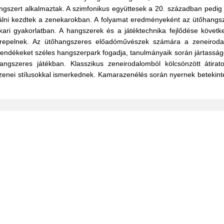
gszert alkalmaztak. A szimfonikus együttesek a 20. században pedig 
álni kezdtek a zenekarokban. A folyamat eredményeként az ütőhang
kari gyakorlatban. A hangszerek és a játéktechnika fejlődése követ
szerepelnek. Az ütőhangszeres előadóművészek számára a zeneirod
vendékeket s
zéles hangszerpark fogadja, tanulmányaik során jártasság
ngszeres játékban. Klasszikus zeneirodalomból kölcsönzött átirat
űzenei stílusokkal ismerkednek. Kamarazenélés során nyernek betekint