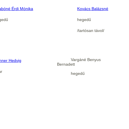
abóné Érdi Mónika
Kovács Balázsné
gedű
hegedű
/tartósan távol/
Vargáné Benyus
hner Hedvig
Bernadett
ár
hegedű