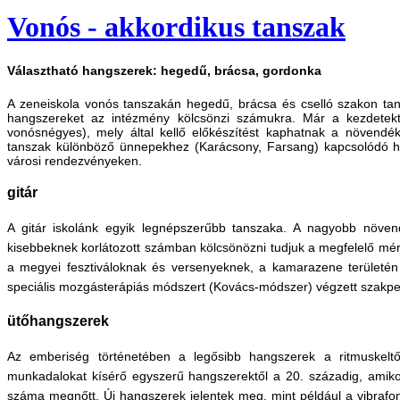
Vonós - akkordikus tanszak
Választható hangszerek: hegedű, brácsa, gordonka
A zeneiskola vonós tanszakán hegedű, brácsa és cselló szakon t
hangszereket az intézmény kölcsönzi számukra. Már a kezdetektő
vonósnégyes), mely által kellő előkészítést kaphatnak a növend
tanszak különböző ünnepekhez (Karácsony, Farsang) kapcsolódó hang
városi rendezvényeken.
gitár
A gitár iskolánk egyik legnépszerűbb tanszaka. A nagyobb növend
kisebbeknek korlátozott számban kölcsönözni tudjuk a megfelelő mé
a megyei fesztiváloknak és versenyeknek, a kamarazene területén 
speciális mozgásterápiás módszert (Kovács-módszer) végzett szakpe
ütőhangszerek
Az emberiség történetében a legősibb hangszerek a ritmuskelt
munkadalokat kísérő egyszerű hangszerektől a 20. századig, amik
száma megnőtt. Új hangszerek jelentek meg, mint például a vibrafon