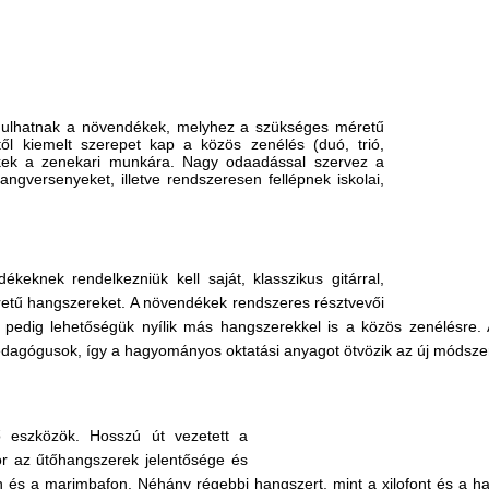
anulhatnak a növendékek, melyhez a szükséges méretű
l kiemelt szerepet kap a közös zenélés (duó, trió,
ékek a zenekari munkára. Nagy odaadással szervez a
versenyeket, illetve rendszeresen fellépnek iskolai,
ékeknek rendelkezniük kell saját, kla
sszikus gitárral,
retű hangsz
ereket. A növendékek rendszeres résztvevői
pedig lehetőségük nyílik más hangszerekkel is a közös zenélésre. 
dagógusok, így a hagyományos oktatási anyagot ötvözik az új módsze
ő eszközök. Hosszú út vezetett a
or az űtőhangszerek jelentősége és
 és a marimbafon. Néhány régebbi hangszert, mint a xilofont és a ha