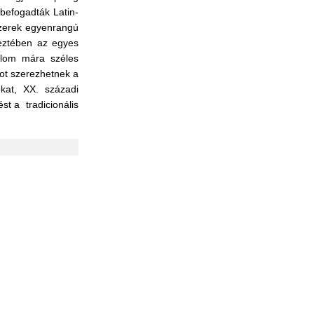
befogadták Latin-
szerek egyenrangú
keztében az egyes
alom mára széles
ot szerezhetnek a
okat, XX. századi
ést a
tradicionális