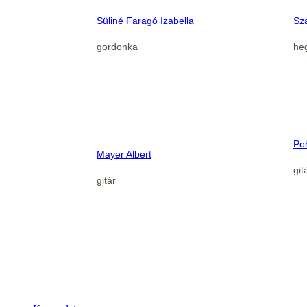
Süliné Faragó Izabella
Sz
gordonka
he
Po
Mayer Albert
git
gitár