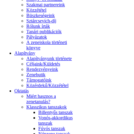
Szakmai partnereink
Közzététel
Büszkeségeink
Sztárcsevich-díj
Rólunk írták
Tanári publikációk
Pályázatok
A zeneiskola történeti
könyve
Alapítvány
Alapítványunk története
Céljaink/Küldetés
Rendezvényeink
Zenebutik
Támogatóink
Közérdekű/Közzététel
Oktatás
Miért hasznos a
zenetanulás?
Klasszikus tanszakok
Billentyűs tanszak
Vonós-akkordikus
tanszak
Fúvós tanszak
Népzene tanszak