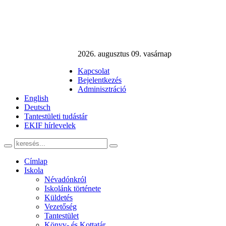
2026. augusztus 09. vasárnap
Kapcsolat
Bejelentkezés
Adminisztráció
English
Deutsch
Tantestületi tudástár
EKIF hírlevelek
Címlap
Iskola
Névadónkról
Iskolánk története
Küldetés
Vezetőség
Tantestület
Könyv- és Kottatár