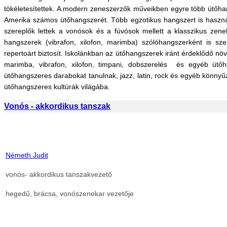
tökéletesítettek. A modern zeneszerzők műveikben egyre több ütőhan
Amerika számos ütőhangszerét. Több egzotikus hangszert is haszn
szereplők lettek a vonósok és a fúvósok mellett a klasszikus zene
hangszerek (vibrafon, xilofon, marimba) szólóhangszerként is 
repertoárt biztosít.
Iskolánkban az ütőhangszerek iránt érdeklődő nö
marimba, vibrafon, xilofon, timpani, dobszerelés
és egyéb ütőha
ütőhangszeres darabokat tanulnak, jazz, latin, rock és egyéb könny
ütőhangszeres kultúrák világába.
Vonós - akkordikus tanszak
Németh Judit
vonós- akkordikus tanszakvezető
hegedű, brácsa, vonószenekar vezetője