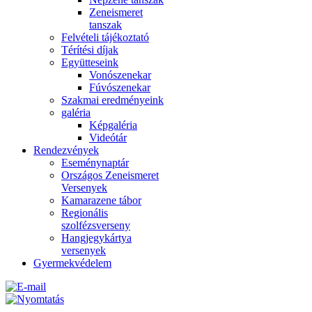
Zeneismeret
tanszak
Felvételi tájékoztató
Térítési díjak
Együtteseink
Vonószenekar
Fúvószenekar
Szakmai eredményeink
galéria
Képgaléria
Videótár
Rendezvények
Eseménynaptár
Országos Zeneismeret
Versenyek
Kamarazene tábor
Regionális
szolfézsverseny
Hangjegykártya
versenyek
Gyermekvédelem