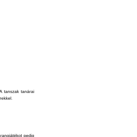
A tanszak tanárai
rekkel.
rangjátékot pedig