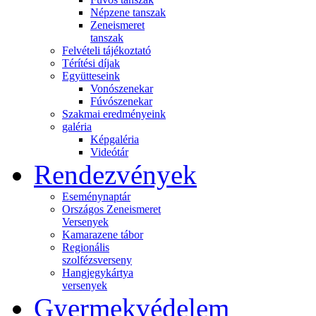
Népzene tanszak
Zeneismeret
tanszak
Felvételi tájékoztató
Térítési díjak
Együtteseink
Vonószenekar
Fúvószenekar
Szakmai eredményeink
galéria
Képgaléria
Videótár
Rendezvények
Eseménynaptár
Országos Zeneismeret
Versenyek
Kamarazene tábor
Regionális
szolfézsverseny
Hangjegykártya
versenyek
Gyermekvédelem