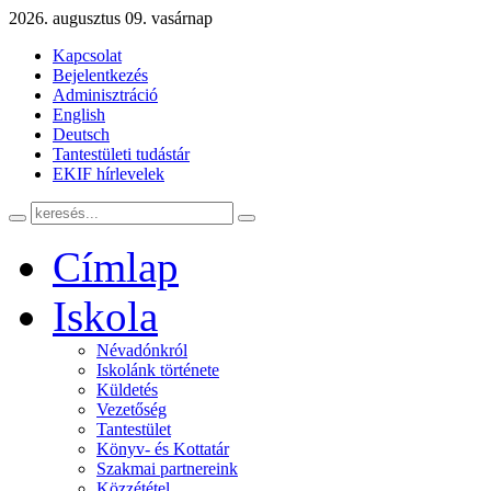
2026. augusztus 09. vasárnap
Kapcsolat
Bejelentkezés
Adminisztráció
English
Deutsch
Tantestületi tudástár
EKIF hírlevelek
Címlap
Iskola
Névadónkról
Iskolánk története
Küldetés
Vezetőség
Tantestület
Könyv- és Kottatár
Szakmai partnereink
Közzététel