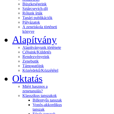
Büszkeségeink
Sztárcsevich-díj
Rólunk írták
Tanári publikációk
Pályázatok
A zeneiskola történeti
könyve
Alapítvány
Alapítványunk története
Céljaink/Küldetés
Rendezvényeink
Zenebutik
Támogatóink
Közérdekű/Közzététel
Oktatás
Miért hasznos a
zenetanulás?
Klasszikus tanszakok
Billentyűs tanszak
Vonós-akkordikus
tanszak
Fúvós tanszak