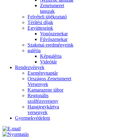
Zeneismeret
tanszak
Felvételi tájékoztató
Térítési díjak
Együtteseink
Vonószenekar
Fúvószenekar
Szakmai eredményeink
galéria
Képgaléria
Videótár
Rendezvények
Eseménynaptár
Országos Zeneismeret
Versenyek
Kamarazene tábor
Regionális
szolfézsverseny
Hangjegykártya
versenyek
Gyermekvédelem