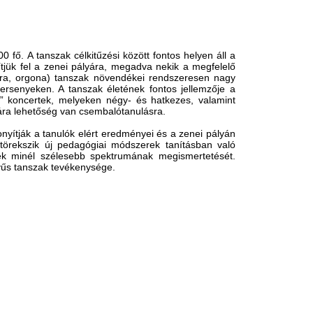
fő. A tanszak célkitűzési között fontos helyen áll a
jük fel a zenei pályára, megadva nekik a megfelelő
gora, orgona) tanszak növendékei rendszeresen nagy
ersenyeken. A tanszak életének fontos jellemzője a
 koncertek, melyeken négy- és hatkezes, valamint
ára lehetőség van csembalótanulásra.
nyítják a tanulók elért eredményei és a zenei pályán
örekszik új pedagógiai módszerek tanításban való
rek minél szélesebb spektrumának megismertetését.
tyűs tanszak tevékenysége.