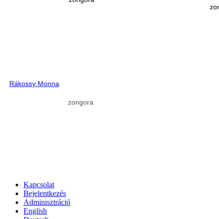
zo
Rákossy Monna
zongora
Kapcsolat
Bejelentkezés
Adminisztráció
English