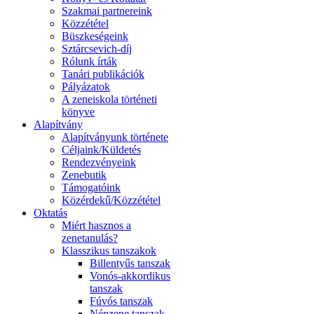
Szakmai partnereink
Közzététel
Büszkeségeink
Sztárcsevich-díj
Rólunk írták
Tanári publikációk
Pályázatok
A zeneiskola történeti
könyve
Alapítvány
Alapítványunk története
Céljaink/Küldetés
Rendezvényeink
Zenebutik
Támogatóink
Közérdekű/Közzététel
Oktatás
Miért hasznos a
zenetanulás?
Klasszikus tanszakok
Billentyűs tanszak
Vonós-akkordikus
tanszak
Fúvós tanszak
Népzene tanszak