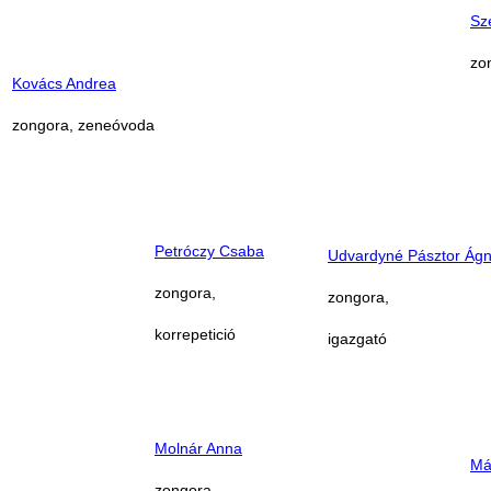
Sz
zo
Kovács Andre
a
zongora,
zeneóvoda
Petróczy Csaba
Udvardyné Pásztor Ág
zongora,
zongora,
korrepetició
igazgató
Molnár Anna
Má
zongora