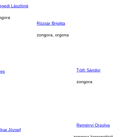
egedi Lászlóné
ngora
Rózsár Brigitta
zongora, orgona
Tóth Sándor
nes
zongora
Reményi Orsolya
lnai József
zongora,
korrepetició