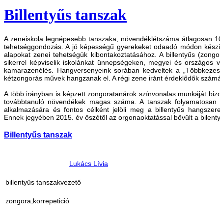
Billentyűs tanszak
A zeneiskola legnépesebb tanszaka, növendéklétszáma átlagosan 100 
tehetséggondozás. A jó képességű gyerekeket odaadó módon készít
alapokat zenei tehetségük kibontakoztatásához. A billentyűs (zon
sikerrel képviselik iskolánkat ünnepségeken, megyei és országos v
kamarazenélés. Hangversenyeink sorában kedveltek a „Többkezes”
kétzongorás művek hangzanak el. A régi zene iránt érdeklődők szám
A több irányban is képzett zongoratanárok színvonalas munkáját bizo
továbbtanuló növendékek magas száma. A tanszak folyamatosan t
alkalmazására és fontos célként jelöli meg a billentyűs hangsze
Ennek jegyében 2015. év őszétől az orgonaoktatással bővült a bilen
Billentyűs tanszak
Lukács Lívia
billentyűs tanszakvezető
zongora,
korrepetició