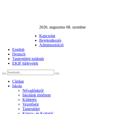
2026. augusztus 08. szombat
Kapcsolat
Bejelentkezés
Adminisztráció
English
Deutsch
Tantestületi tudástár
EKIF hírlevelek
Címlap
Iskola
Névadónkról
Iskolánk története
Küldetés
Vezetőség
Tantestület
Könyv- és Kottatár