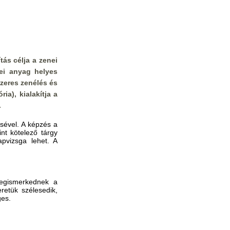
tás célja a zenei
nei anyag helyes
zeres zenélés és
ia), kialakítja a
.
sével. A képzés a
nt kötelező tárgy
apvizsga lehet. A
megismerkednek a
retük szélesedik,
ges.