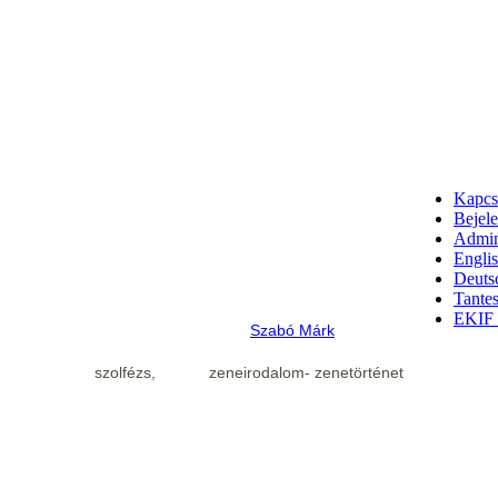
Kapcs
Bejel
Admin
Engli
Deuts
Tantes
EKIF 
Szabó Márk
szolfézs,
zeneirodalom- zenetörténet