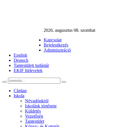
2026. augusztus 08. szombat
Kapcsolat
Bejelentkezés
Adminisztráció
English
Deutsch
Tantestületi tudástár
EKIF hírlevelek
Címlap
Iskola
Névadónkról
Iskolánk története
Küldetés
Vezetőség
Tantestület
Könyv- és Kottatár