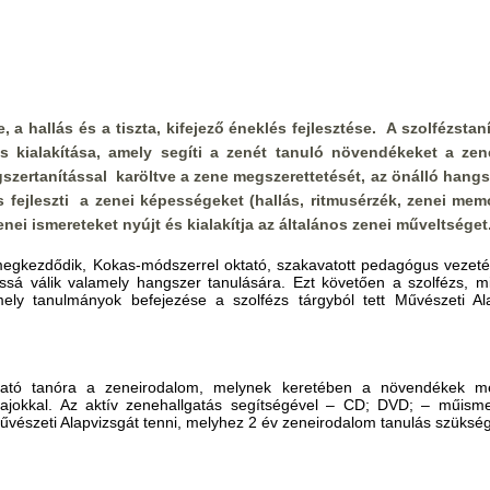
a hallás és a tiszta, kifejező éneklés fejlesztése. A szolfézstaní
s kialakítása, amely segíti a zenét tanuló növendékeket a ze
szertanítással karöltve a zene megszerettetését, az önálló hangs
 fejleszti a zenei képességeket (hallás, ritmusérzék, zenei memór
nei ismereteket nyújt és kialakítja az általános zenei műveltséget
megkezdődik, Kokas-módszerrel oktató, szakavatott pedagógus vezeté
ssá válik valamely hangszer tanulására. Ezt követően a szolfézs, mi
ely tanulmányok befejezése a szolfézs tárgyból tett Művészeti Al
sztható tanóra a zeneirodalom, melynek keretében a növendékek 
fajokkal. Az aktív zenehallgatás segítségével – CD; DVD; – műisme
 Művészeti Alapvizsgát tenni, melyhez 2 év zeneirodalom tanulás szüksé