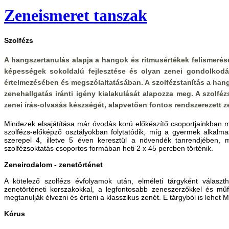
Zeneismeret tanszak
Szolfézs
A hangszertanulás alapja a hangok és ritmusértékek felismerése, 
képességek sokoldalú fejlesztése és olyan zenei gondolkodá
értelmezésében és megszólaltatásában. A szolfézstanítás a hang
zenehallgatás iránti igény kialakulását alapozza meg. A szolfézs
zenei írás-olvasás készségét, alapvetően fontos rendszerezett ze
Mindezek elsajátítása már óvodás korú előkészítő csoportjainkban 
szolfézs-előképző osztályokban folytatódik, míg a gyermek alkalma
szerepel 4, illetve 5 éven keresztül a növendék tanrendjében, m
szolfézsoktatás csoportos formában heti 2 x 45 percben történik.
Zeneirodalom - zenetörténet
A kötelező szolfézs évfolyamok után, elméleti tárgyként vála
zenetörténeti korszakokkal, a legfontosabb zeneszerzőkkel és mű
megtanulják élvezni és érteni a klasszikus zenét. E tárgyból is lehet
Kórus