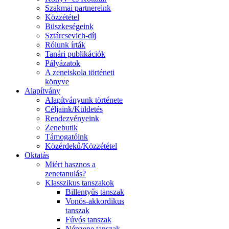
Szakmai partnereink
Közzététel
Büszkeségeink
Sztárcsevich-díj
Rólunk írták
Tanári publikációk
Pályázatok
A zeneiskola történeti
könyve
Alapítvány
Alapítványunk története
Céljaink/Küldetés
Rendezvényeink
Zenebutik
Támogatóink
Közérdekű/Közzététel
Oktatás
Miért hasznos a
zenetanulás?
Klasszikus tanszakok
Billentyűs tanszak
Vonós-akkordikus
tanszak
Fúvós tanszak
Népzene tanszak