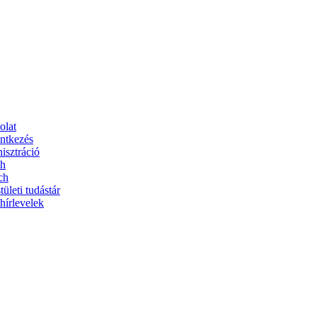
olat
entkezés
isztráció
sh
ch
tületi tudástár
hírlevelek