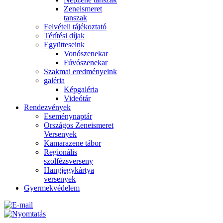
Zeneismeret
tanszak
Felvételi tájékoztató
Térítési díjak
Együtteseink
Vonószenekar
Fúvószenekar
Szakmai eredményeink
galéria
Képgaléria
Videótár
Rendezvények
Eseménynaptár
Országos Zeneismeret
Versenyek
Kamarazene tábor
Regionális
szolfézsverseny
Hangjegykártya
versenyek
Gyermekvédelem