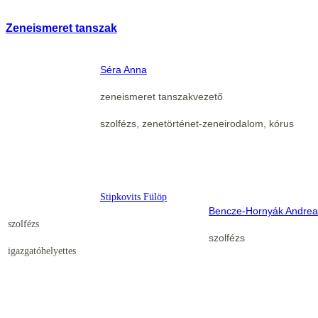
Zeneismeret tanszak
Séra Anna
zeneismeret tanszakvezető
szolfézs, zenetörténet-zeneirodalom, kórus
Stipkovits Fülöp
Bencze-Hornyák Andrea
szolfézs
szolfézs
igazgatóhelyettes