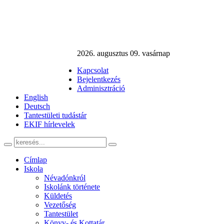
2026. augusztus 09. vasárnap
Kapcsolat
Bejelentkezés
Adminisztráció
English
Deutsch
Tantestületi tudástár
EKIF hírlevelek
Címlap
Iskola
Névadónkról
Iskolánk története
Küldetés
Vezetőség
Tantestület
Könyv- és Kottatár