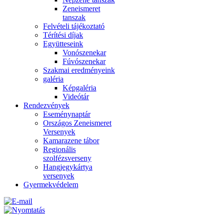
Zeneismeret
tanszak
Felvételi tájékoztató
Térítési díjak
Együtteseink
Vonószenekar
Fúvószenekar
Szakmai eredményeink
galéria
Képgaléria
Videótár
Rendezvények
Eseménynaptár
Országos Zeneismeret
Versenyek
Kamarazene tábor
Regionális
szolfézsverseny
Hangjegykártya
versenyek
Gyermekvédelem