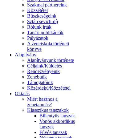
Szakmai partnereink
Közzététel
Büszkeségeink
Sztárcsevich-díj
Rólunk írták
Tanári publikációk
Pályázatok
A zeneiskola történeti
könyve
Alapítvány
Alapítványunk története
Céljaink/Küldetés
Rendezvényeink
Zenebutik
Támogatóink
Közérdekű/Közzététel
Oktatás
Miért hasznos a
zenetanulás?
Klasszikus tanszakok
Billentyűs tanszak
Vonós-akkordikus
tanszak
Fúvós tanszak
Népzene tanszak